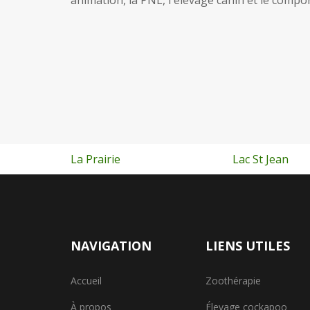
animation, la PNL, l'élevage canin et le compo
Lac St Jean
Quebec
NAVIGATION
LIENS UTILES
Accueil
Zoothérapie
À propos
Élevage cockapoo