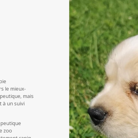
pie
s le mieux-
apeutique, mais
 à un suivi
apeutique
le zoo