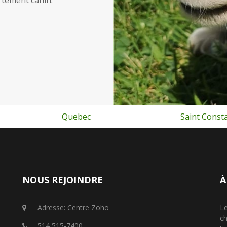
rtement canin.
Saint Constant
Gatineau
NOUS REJOINDRE
À
Adresse: Centre Zoho
Le
ch
514 515-7400