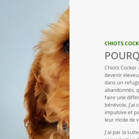
CHIOTS COCK
POURQU
Chiots Cocker
devenir éleveu
dans un refuge 
abandonnés, q
faire une diffé
bénévole, j'ai
impulsive et p
leur mode de vi
J'ai par la sui