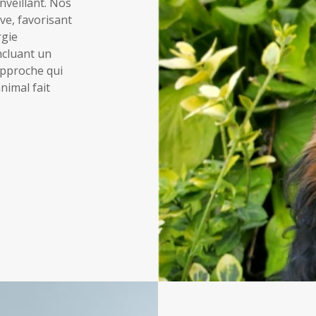
nveillant. Nos
e, favorisant
rgie
ncluant un
approche qui
animal fait