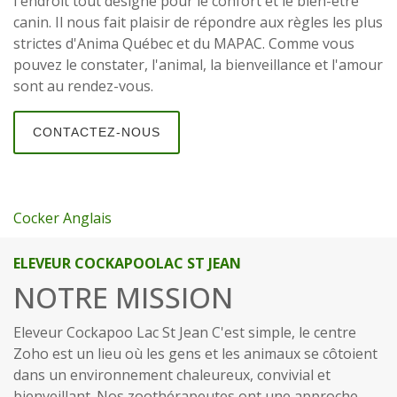
l'endroit tout désigné pour le confort et le bien-être
canin. Il nous fait plaisir de répondre aux règles les plus
strictes d'Anima Québec et du MAPAC. Comme vous
pouvez le constater, l'animal, la bienveillance et l'amour
sont au rendez-vous.
CONTACTEZ-NOUS
Cocker Anglais
ELEVEUR COCKAPOOLAC ST JEAN
NOTRE MISSION
Eleveur Cockapoo Lac St Jean C'est simple, le centre
Zoho est un lieu où les gens et les animaux se côtoient
dans un environnement chaleureux, convivial et
bienveillant. Nos zoothérapeutes ont une approche